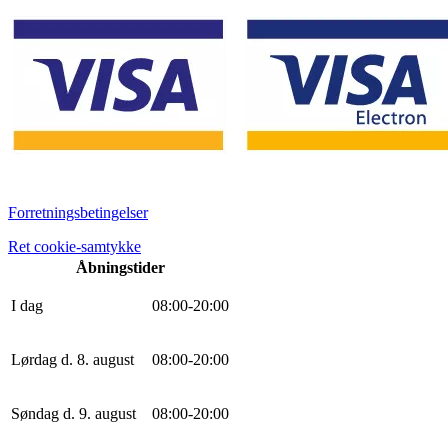
Forretningsbetingelser
Ret cookie-samtykke
Åbningstider
I dag
0
8
:
0
0
-
20
:
0
0
Lørdag d. 8. august
0
8
:
0
0
-
20
:
0
0
Søndag d. 9. august
0
8
:
0
0
-
20
:
0
0