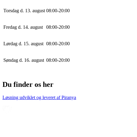
Torsdag d. 13. august
0
8
:
0
0
-
20
:
0
0
Fredag d. 14. august
0
8
:
0
0
-
20
:
0
0
Lørdag d. 15. august
0
8
:
0
0
-
20
:
0
0
Søndag d. 16. august
0
8
:
0
0
-
20
:
0
0
Du finder os her
Løsning udviklet og leveret af
Piranya