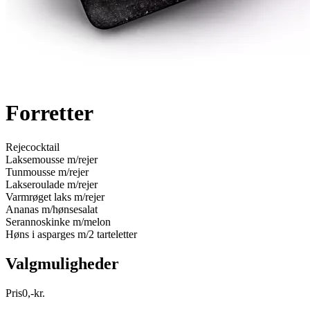
Forretter
Rejecocktail
Laksemousse m/rejer
Tunmousse m/rejer
Lakseroulade m/rejer
Varmrøget laks m/rejer
Ananas m/hønsesalat
Serannoskinke m/melon
Høns i asparges m/2 tarteletter
Valgmuligheder
Pris
0
,
-
kr.