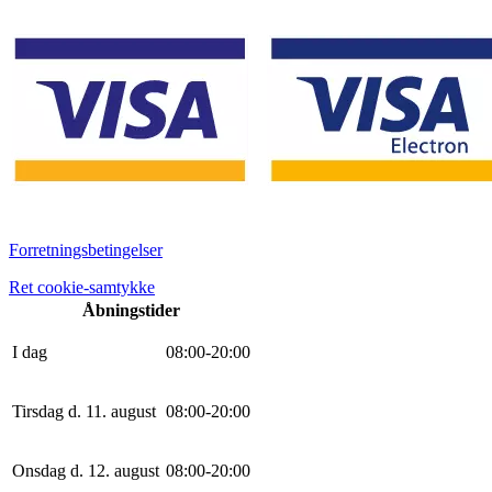
Forretningsbetingelser
Ret cookie-samtykke
Åbningstider
I dag
0
8
:
0
0
-
20
:
0
0
Tirsdag d. 11. august
0
8
:
0
0
-
20
:
0
0
Onsdag d. 12. august
0
8
:
0
0
-
20
:
0
0