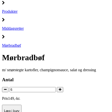
Produkter
Middagsretter
Mørbradbøf
Mørbradbøf
m/ smørstegte kartofler, champignonsauce, salat og dressing
Antal
Pris
149
,
-
kr.
Læg i kurv