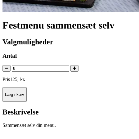
Festmenu sammensæt selv
Valgmuligheder
Antal
Pris
125
,
-
kr.
Læg i kurv
Beskrivelse
Sammensæt selv din menu.