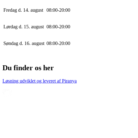
Fredag d. 14. august
0
8
:
0
0
-
20
:
0
0
Lørdag d. 15. august
0
8
:
0
0
-
20
:
0
0
Søndag d. 16. august
0
8
:
0
0
-
20
:
0
0
Du finder os her
Løsning udviklet og leveret af
Piranya