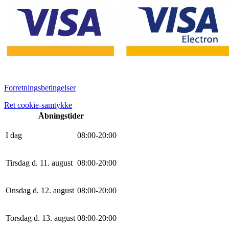
Forretningsbetingelser
Ret cookie-samtykke
Åbningstider
I dag
0
8
:
0
0
-
20
:
0
0
Tirsdag d. 11. august
0
8
:
0
0
-
20
:
0
0
Onsdag d. 12. august
0
8
:
0
0
-
20
:
0
0
Torsdag d. 13. august
0
8
:
0
0
-
20
:
0
0